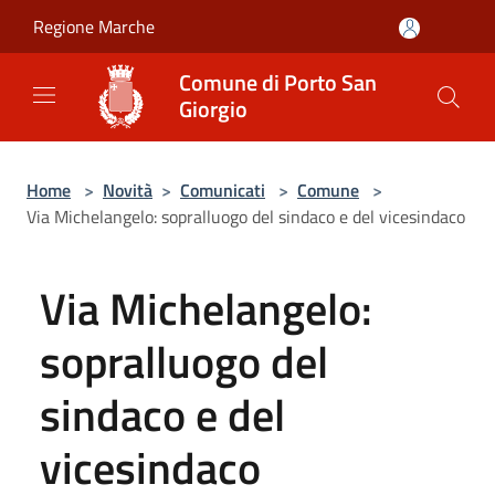
Salta al contenuto principale
Regione Marche
Comune di Porto San
Giorgio
Home
>
Novità
>
Comunicati
>
Comune
>
Via Michelangelo: sopralluogo del sindaco e del vicesindaco
Via Michelangelo:
sopralluogo del
sindaco e del
vicesindaco