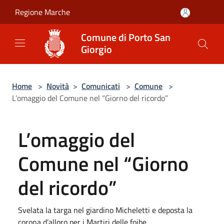
Salta al contenuto principale
Regione Marche
Comune di Porto San
Giorgio
Home
>
Novità
>
Comunicati
>
Comune
>
L’omaggio del Comune nel “Giorno del ricordo”
L’omaggio del
Comune nel “Giorno
del ricordo”
Svelata la targa nel giardino Micheletti e deposta la
corona d’alloro per i Martiri delle foibe