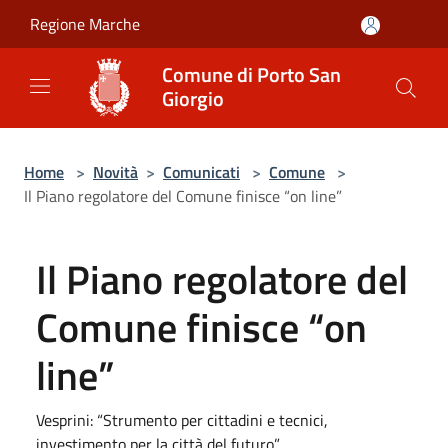
Salta al contenuto principale
Regione Marche
Comune di Porto San
Giorgio
Home
>
Novità
>
Comunicati
>
Comune
>
Il Piano regolatore del Comune finisce “on line”
Il Piano regolatore del
Comune finisce “on
line”
Vesprini: “Strumento per cittadini e tecnici,
investimento per la città del futuro”