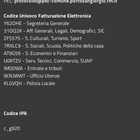
PEC:
protocollo@pec-comune.portosangiorgio.fm.it
Codice Univoco Fatturazione Elettronica
Y62OHE - Segreteria Generale
31OQ2K - Aff. Generali, Legali, Demografici, SIC
ZFS575 - S. Culturali, Turismo, Sport
7RXLC9 - S. Sociali, Scuola, Politiche della casa
AT9G59 - S. Economici e Finanziari
U0RTZV - Serv. Tecnici, Commercio, SUAP
IMQ0WA - Entrate e tributi
W3UWWT - Ufficio Utenze
KLGVQH - Polizia Locale
Codice IPA
c_g920