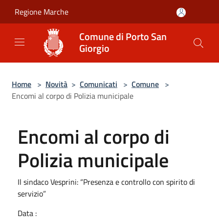
Salta al contenuto principale
Regione Marche
Comune di Porto San
Giorgio
Home
>
Novità
>
Comunicati
>
Comune
>
Encomi al corpo di Polizia municipale
Encomi al corpo di
Polizia municipale
Il sindaco Vesprini: “Presenza e controllo con spirito di
servizio”
Data :