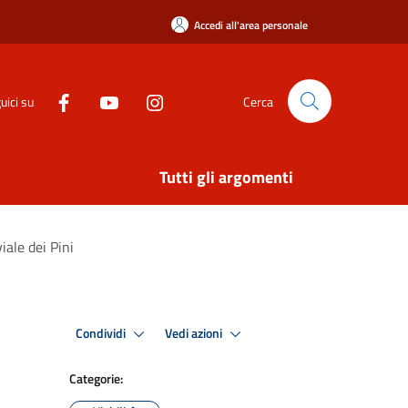
Accedi all'area personale
uici su
Cerca
Tutti gli argomenti
iale dei Pini
Condividi
Vedi azioni
Categorie: