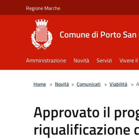
Salta al contenuto principale
Regione Marche
Comune di Porto San 
Amministrazione
Novità
Servizi
Vivere 
Home
>
Novità
>
Comunicati
>
Viabilità
>
A
Approvato il pro
riqualificazione 