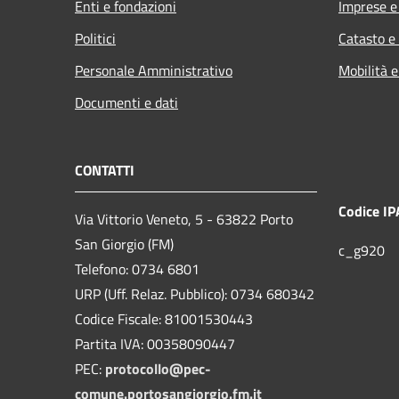
Enti e fondazioni
Imprese 
Politici
Catasto e
Personale Amministrativo
Mobilità e
Documenti e dati
CONTATTI
Codice IP
Via Vittorio Veneto, 5 - 63822 Porto
San Giorgio (FM)
c_g920
Telefono: 0734 6801
URP (Uff. Relaz. Pubblico): 0734 680342
Codice Fiscale: 81001530443
Partita IVA: 00358090447
PEC:
protocollo@pec-
comune.portosangiorgio.fm.it