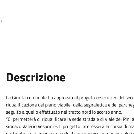
i"
Descrizione
La Giunta comunale ha approvato il progetto esecutivo del secon
riqualificazione del piano viabile, della segnaletica e dei parchegg
seguito a quello effettuato nel tratto nord lo scorso anno.
“Ci permetterà di riqualificare la sede stradale di viale dei Pini 
sindaco Valerio Vesprini -. Il progetto interesserà la corsia di mar
destinate a parcheggio in modo da intervenire in maniera globale