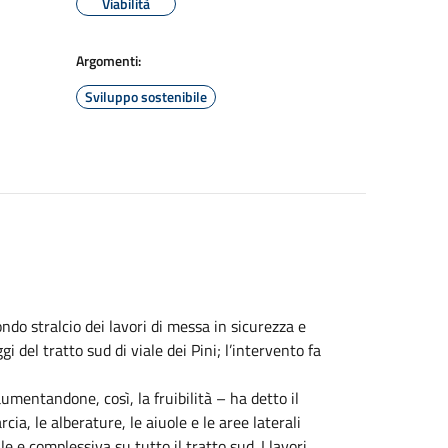
Viabilità
Argomenti:
Sviluppo sostenibile
do stralcio dei lavori di messa in sicurezza e
i del tratto sud di viale dei Pini; l’intervento fa
aumentandone, così, la fruibilità – ha detto il
cia, le alberature, le aiuole e le aree laterali
 e complessiva su tutto il tratto sud. I lavori