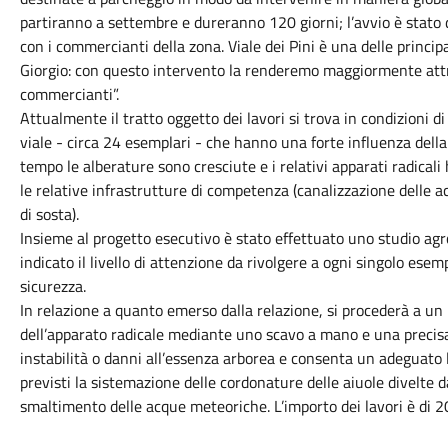
partiranno a settembre e dureranno 120 giorni; l’avvio è stato 
con i commercianti della zona. Viale dei Pini è una delle princip
Giorgio: con questo intervento la renderemo maggiormente attra
commercianti”.
Attualmente il tratto oggetto dei lavori si trova in condizioni di
viale - circa 24 esemplari - che hanno una forte influenza della
tempo le alberature sono cresciute e i relativi apparati radica
le relative infrastrutture di competenza (canalizzazione delle 
di sosta).
Insieme al progetto esecutivo è stato effettuato uno studio agr
indicato il livello di attenzione da rivolgere a ogni singolo ese
sicurezza.
In relazione a quanto emerso dalla relazione, si procederà a un
dell’apparato radicale mediante uno scavo a mano e una precisa
instabilità o danni all’essenza arborea e consenta un adeguato l
previsti la sistemazione delle cordonature delle aiuole divelte da
smaltimento delle acque meteoriche. L’importo dei lavori è di 2