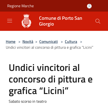
Salta al contenuto principale
Regione Marche
Comune di Porto San
Giorgio
Home
>
Novità
>
Comunicati
>
Cultura
>
Undici vincitori al concorso di pittura e grafica “Licini”
Undici vincitori al
concorso di pittura e
grafica “Licini”
Sabato scorso in teatro