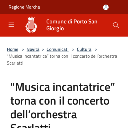
Salta al contenuto principale
Regione Marche
Comune di Porto San
Giorgio
Home
>
Novità
>
Comunicati
>
Cultura
>
"Musica incantatrice” torna con il concerto dell’orchestra
Scarlatti
"Musica incantatrice”
torna con il concerto
dell’orchestra
Scarlatti