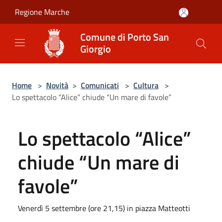
Salta al contenuto principale
Regione Marche
Comune di Porto San
Giorgio
Home
>
Novità
>
Comunicati
>
Cultura
>
Lo spettacolo “Alice” chiude “Un mare di favole”
Lo spettacolo “Alice”
chiude “Un mare di
favole”
Venerdì 5 settembre (ore 21,15) in piazza Matteotti