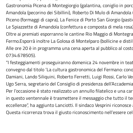
Gastronomia Picena di Montegiorgio (galantina, coniglio in porc
Amandola (pecorino dei Sibillini), Roberto Di Mulo di Amandola
Piceno (formaggi di capra), La Fenice di Porto San Giorgio (past
Le Spiazzette di Amandola (confettura e composta di mela rosa)
Oltre ai premiati esporranno le cantine Rio Maggio di Montegr
Fermo.Esporrà inoltre La Golosa di Montelparo (bollicine e distil
Alle ore 20 è in programma una cena aperta al pubblico al cost
0734.678505).
“I festeggiamenti proseguiranno domenica 24 novembre in teatro 
convegno dal titolo ‘La cultura gastronomica del Fermano: cono
Damiani, Lando Siliquini, Roberto Ferretti, Luigi Rossi, Carlo Ve
Ugo Serra, segretario del Consiglio di presidenza dell’Accademia
Per l’occasione è stato realizzato un annullo filatelico e una car
in questo ventennale è trasmettere il messaggio che tutto il ter
eccellenze”, ha aggiunto Lanciotti. Il sindaco Vesprini riconosce 
Questa ricorrenza trova il giusto riconoscimento nell’essere cel