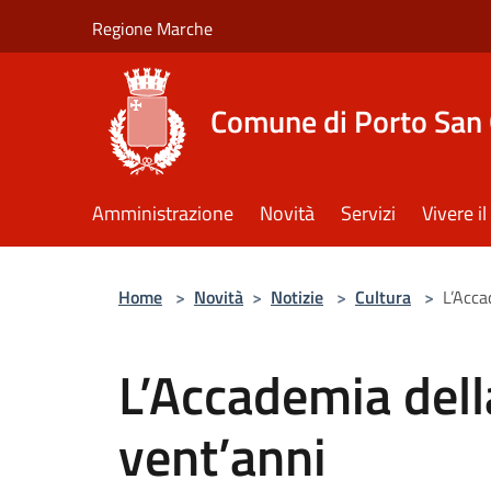
Salta al contenuto principale
Regione Marche
Comune di Porto San 
Amministrazione
Novità
Servizi
Vivere 
Home
>
Novità
>
Notizie
>
Cultura
>
L’Acca
L’Accademia del
vent’anni