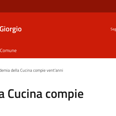
Giorgio
Seg
il Comune
demia della Cucina compie vent’anni
la Cucina compie