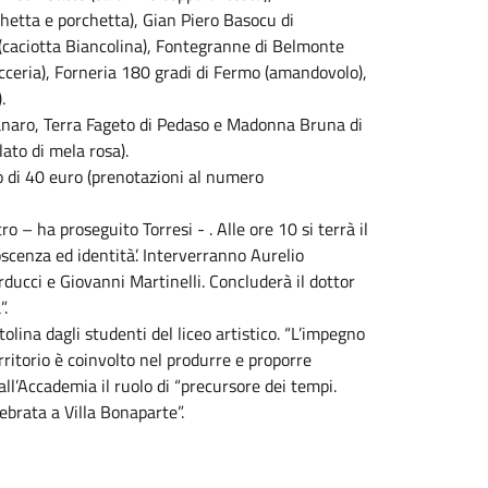
hetta e porchetta), Gian Piero Basocu di
 (caciotta Biancolina), Fontegranne di Belmonte
icceria), Forneria 180 gradi di Fermo (amandovolo),
.
anaro, Terra Fageto di Pedaso e Madonna Bruna di
lato di mela rosa).
o di 40 euro (prenotazioni al numero
– ha proseguito Torresi - . Alle ore 10 si terrà il
scenza ed identità’. Interverranno Aurelio
rducci e Giovanni Martinelli. Concluderà il dottor
”.
tolina dagli studenti del liceo artistico. “L’impegno
ritorio è coinvolto nel produrre e proporre
all’Accademia il ruolo di “precursore dei tempi.
ebrata a Villa Bonaparte”.