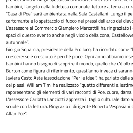
bambini, l’angolo della ludoteca comunale, letture a tema a cura
“Casa di Poe” sarà ambientata nella Sala Castellani. Lungo il pe
cartomante e lo spettacolo di fuoco nei pressi dell’arco del diavol
L’assessore al Commercio Giampiero Marcattili ha ringraziato i 
spazi di questo evento anche negli vicolo della zona, Castellow
autunnale”.
Giorgia Squarcia, presidente della Pro loco, ha ricordato come 
crescere: se è cresciuto è perché piace. Ogni anno abbiamo inser
bambini hanno bisogno di scoprire il mondo, quello che c’è oltr
Burton come figura di riferimento, quest’anno invece ci saranno 
Javiera Casto Aste (associazione “Per le idee”) ha parlato delle
dei plessi, William Timi ha realizzato “quatto differenti allesti
rappresentano gli elementi di vari racconti di Poe: cuore, dama 
L’assessore Carlotta Lanciotti apprezza il taglio culturale dato 
scuole con la lettura. Ringrazio il dirigente Roberto Vespasiani
Allan Poe”.