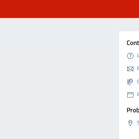
Cont
Prob