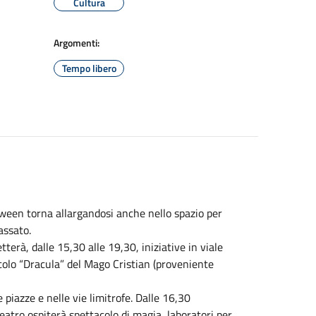
Cultura
Argomenti:
Tempo libero
oween torna allargandosi anche nello spazio per
assato.
rà, dalle 15,30 alle 19,30, iniziative in viale
acolo “Dracula” del Mago Cristian (proveniente
 piazze e nelle vie limitrofe. Dalle 16,30
teatro ospiterà spettacolo di magia, laboratori per