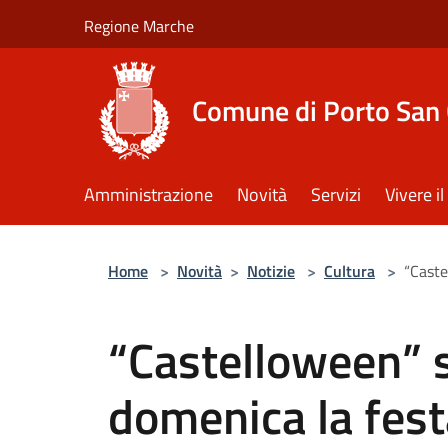
Salta al contenuto principale
Regione Marche
Comune di Porto San 
Amministrazione
Novità
Servizi
Vivere 
Home
>
Novità
>
Notizie
>
Cultura
>
“Caste
“Castelloween” si
domenica la fest