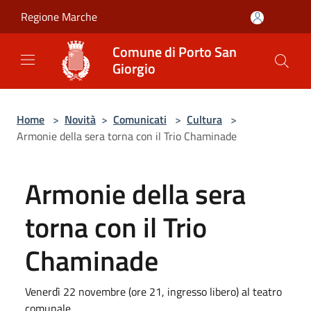
Salta al contenuto principale
Regione Marche
Comune di Porto San
Giorgio
Home
>
Novità
>
Comunicati
>
Cultura
>
Armonie della sera torna con il Trio Chaminade
Armonie della sera
torna con il Trio
Chaminade
Venerdì 22 novembre (ore 21, ingresso libero) al teatro
comunale