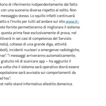
itorio di riferimento indipendentemente dal fatto
t con una suoneria diversa rispetto al solito. Non
 messaggio stesso. Lo squillo infatti continuerà
atto e l’invito per tutti ad andare sul sito
www.it-
oste fornite permetteranno di migliorare il sistema
sa questa prima fase esclusivamente di prova, nel
attiverà in sei casi di competenza del Servizio
oto), collasso di una grande diga, attività
boli), incidenti nucleari o emergenze radiologiche,
ntense”. “I messaggi arriveranno automaticamente,
 gratuito né di scaricare app – ha aggiunto il
na volta che il sistema sarà operativo dovrà essere
 la popolazione sarà avvisata sui comportamenti da
d hoc”.
est nello stand informativo allestito domenica