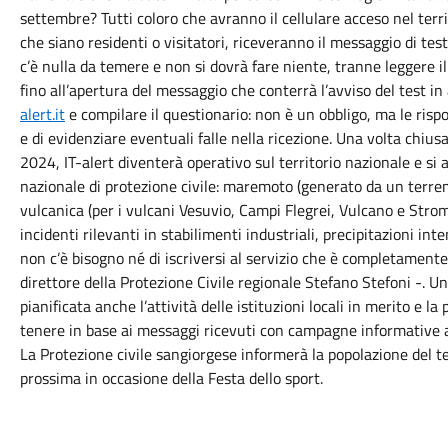
settembre? Tutti coloro che avranno il cellulare acceso nel terr
che siano residenti o visitatori, riceveranno il messaggio di tes
c’è nulla da temere e non si dovrà fare niente, tranne leggere il
fino all’apertura del messaggio che conterrà l’avviso del test in 
alert.it
e compilare il questionario: non è un obbligo, ma le risp
e di evidenziare eventuali falle nella ricezione. Una volta chiu
2024, IT-alert diventerà operativo sul territorio nazionale e si 
nazionale di protezione civile: maremoto (generato da un terrem
vulcanica (per i vulcani Vesuvio, Campi Flegrei, Vulcano e Strom
incidenti rilevanti in stabilimenti industriali, precipitazioni i
non c’è bisogno né di iscriversi al servizio che è completamente
direttore della Protezione Civile regionale Stefano Stefoni -. U
pianificata anche l’attività delle istituzioni locali in merito e
tenere in base ai messaggi ricevuti con campagne informative a
La Protezione civile sangiorgese informerà la popolazione del t
prossima in occasione della Festa dello sport.