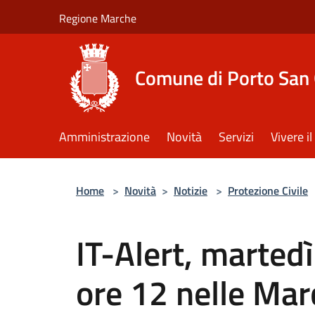
Salta al contenuto principale
Regione Marche
Comune di Porto San 
Amministrazione
Novità
Servizi
Vivere 
Home
>
Novità
>
Notizie
>
Protezione Civile
IT-Alert, marted
ore 12 nelle Ma