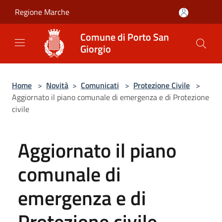
Salta al contenuto principale
Regione Marche
Comune di Porto San
Giorgio
Home
>
Novità
>
Comunicati
>
Protezione Civile
>
Aggiornato il piano comunale di emergenza e di Protezione
civile
Aggiornato il piano
comunale di
emergenza e di
Protezione civile