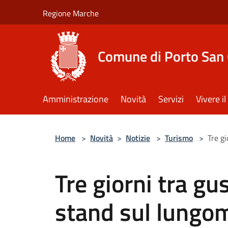
Salta al contenuto principale
Regione Marche
Comune di Porto San 
Amministrazione
Novità
Servizi
Vivere 
Home
>
Novità
>
Notizie
>
Turismo
>
Tre g
Tre giorni tra gu
stand sul lungo