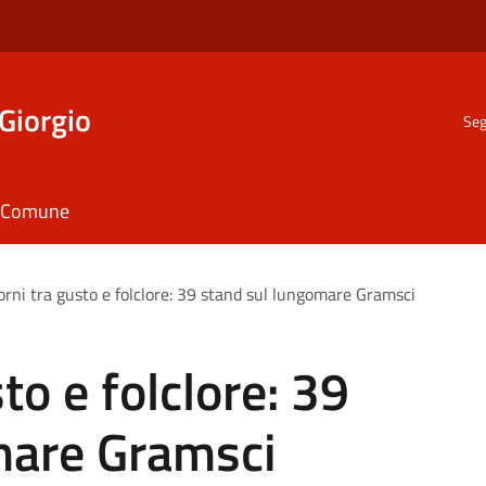
Giorgio
Seg
il Comune
iorni tra gusto e folclore: 39 stand sul lungomare Gramsci
sto e folclore: 39
mare Gramsci