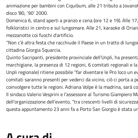
animazione per bambini con Ciquibum, alle 21 tributo a Jovanot
disco ’80, ‘90’ 2000.
Domenica 6, stand aperti a pranzo e cena (ore 12 e 19). Alle 17,3
folkloristici in centro e sul lungomare. Alle 21, karaoke di Oria
mezzanotte coi fuochi d’artificio.
“Non c’è altra festa che racchiude il Paese in un tratto di lungo
cittadina Giorgia Squarcia.
Quinto Sacripanti, presidente provinciale dell’Unpli, ha present
marchigiane, la presenza di 12 regioni, 6 comitati regionali e la
Unpli regionale) ritiene possibile “far diventare le Pro loco un e
comitati saranno presenti per vederci da vicino, ciò ci porta a
coinvolgere tutte le regioni. Adriana Volpe è la madrina, sarà 
Il sindaco Valerio Vesprini e l’assessore al Turismo Giampiero M
dell’organizzazione dell’evento, “tra crescenti livelli di sicurez
questa appuntamento 23 anni fa a Porto San Giorgio è stata un
A cura di