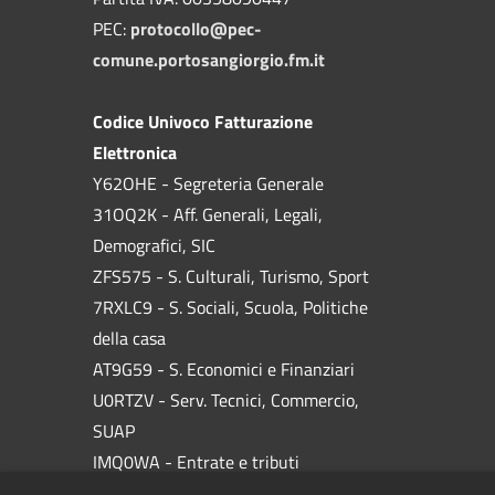
PEC:
protocollo@pec-
comune.portosangiorgio.fm.it
Codice Univoco Fatturazione
Elettronica
Y62OHE - Segreteria Generale
31OQ2K - Aff. Generali, Legali,
Demografici, SIC
ZFS575 - S. Culturali, Turismo, Sport
7RXLC9 - S. Sociali, Scuola, Politiche
della casa
AT9G59 - S. Economici e Finanziari
U0RTZV - Serv. Tecnici, Commercio,
SUAP
IMQ0WA - Entrate e tributi
W3UWWT - Ufficio Utenze