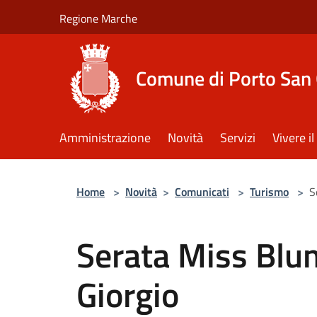
Salta al contenuto principale
Regione Marche
Comune di Porto San 
Amministrazione
Novità
Servizi
Vivere 
Home
>
Novità
>
Comunicati
>
Turismo
>
S
Serata Miss Blu
Giorgio