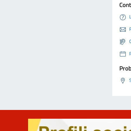
Cont
Prob