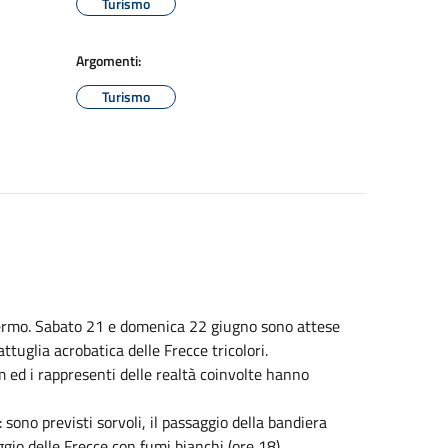
Turismo
Argomenti:
Turismo
i Fermo. Sabato 21 e domenica 22 giugno sono attese
ttuglia acrobatica delle Frecce tricolori.
m ed i rappresenti delle realtà coinvolte hanno
 sono previsti sorvoli, il passaggio della bandiera
io delle Frecce con fumi bianchi (ore 18).