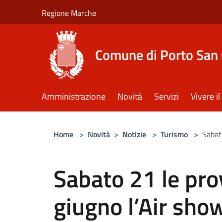
Salta al contenuto principale
Regione Marche
Comune di Porto San 
Amministrazione
Novità
Servizi
Vivere 
Home
>
Novità
>
Notizie
>
Turismo
>
Sabat
Sabato 21 le pr
giugno l’Air sho