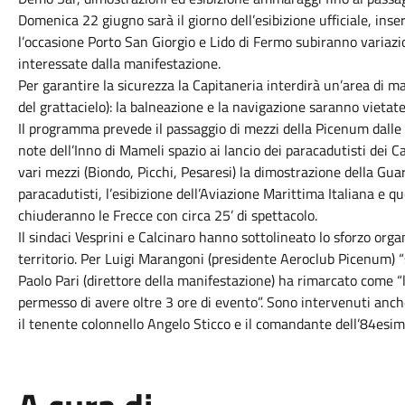
Domenica 22 giugno sarà il giorno dell’esibizione ufficiale, in
l’occasione Porto San Giorgio e Lido di Fermo subiranno variazion
interessate dalla manifestazione.
Per garantire la sicurezza la Capitaneria interdirà un’area di ma
del grattacielo): la balneazione e la navigazione saranno vietate
Il programma prevede il passaggio di mezzi della Picenum dalle 
note dell’Inno di Mameli spazio ai lancio dei paracadutisti dei Ca
vari mezzi (Biondo, Picchi, Pesaresi) la dimostrazione della Guard
paracadutisti, l’esibizione dell’Aviazione Marittima Italiana e q
chiuderanno le Frecce con circa 25’ di spettacolo.
Il sindaci Vesprini e Calcinaro hanno sottolineato lo sforzo org
territorio. Per Luigi Marangoni (presidente Aeroclub Picenum)
Paolo Pari (direttore della manifestazione) ha rimarcato come “l
permesso di avere oltre 3 ore di evento”. Sono intervenuti anc
il tenente colonnello Angelo Sticco e il comandante dell’84esi