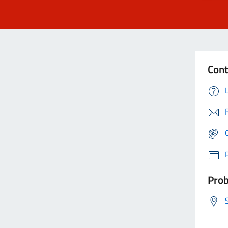
Cont
Prob