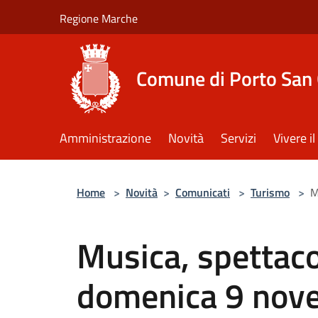
Salta al contenuto principale
Regione Marche
Comune di Porto San 
Amministrazione
Novità
Servizi
Vivere 
Home
>
Novità
>
Comunicati
>
Turismo
>
M
Musica, spettaco
domenica 9 nov