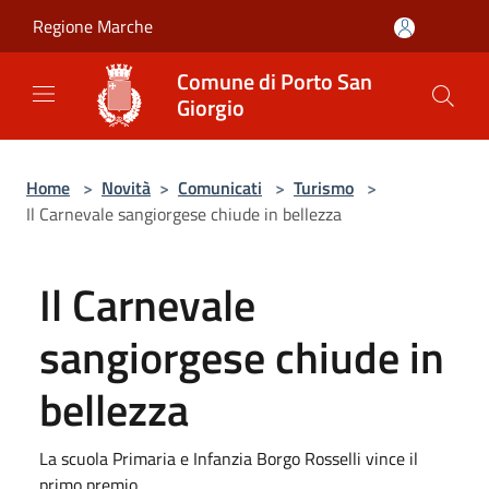
Salta al contenuto principale
Regione Marche
Comune di Porto San
Giorgio
Home
>
Novità
>
Comunicati
>
Turismo
>
Il Carnevale sangiorgese chiude in bellezza
Il Carnevale
sangiorgese chiude in
bellezza
La scuola Primaria e Infanzia Borgo Rosselli vince il
primo premio