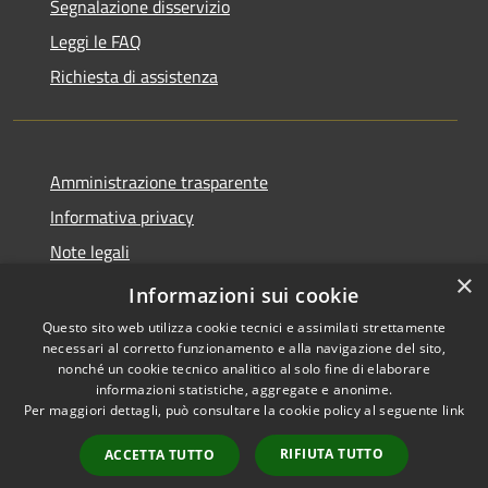
Segnalazione disservizio
Leggi le FAQ
Richiesta di assistenza
Amministrazione trasparente
Informativa privacy
Note legali
×
Dichiarazione di accessibilità
Informazioni sui cookie
Questo sito web utilizza cookie tecnici e assimilati strettamente
necessari al corretto funzionamento e alla navigazione del sito,
nonché un cookie tecnico analitico al solo fine di elaborare
informazioni statistiche, aggregate e anonime.
RSS
Copyright © 2026 • Comune di
Per maggiori dettagli, può consultare la cookie policy al seguente
link
Accessibilità
Porto San Giorgio • Powered by
Privacy
Municipium
Accesso
•
RIFIUTA TUTTO
ACCETTA TUTTO
Cookie
redazione