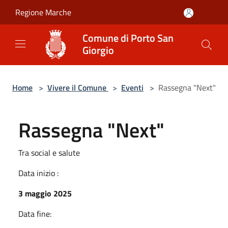
Salta al contenuto principale
Regione Marche
Comune di Porto San
Giorgio
Home
>
Vivere il Comune
>
Eventi
>
Rassegna "Next"
Rassegna "Next"
Tra social e salute
Data inizio :
3 maggio 2025
Data fine: