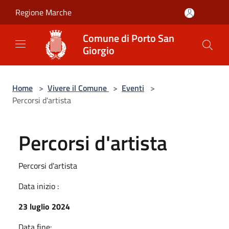
Salta al contenuto principale
Regione Marche
Comune di Porto San
Giorgio
Home
>
Vivere il Comune
>
Eventi
>
Percorsi d'artista
Percorsi d'artista
Percorsi d'artista
Data inizio :
23 luglio 2024
Data fine: