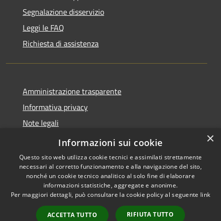
Segnalazione disservizio
Leggi le FAQ
Richiesta di assistenza
Amministrazione trasparente
Informativa privacy
Note legali
×
Dichiarazione di accessibilità
Informazioni sui cookie
Questo sito web utilizza cookie tecnici e assimilati strettamente
necessari al corretto funzionamento e alla navigazione del sito,
nonché un cookie tecnico analitico al solo fine di elaborare
informazioni statistiche, aggregate e anonime.
RSS
Copyright © 2026 • Comune di
Per maggiori dettagli, può consultare la cookie policy al seguente
link
Accessibilità
Porto San Giorgio • Powered by
Privacy
Municipium
Accesso
•
RIFIUTA TUTTO
ACCETTA TUTTO