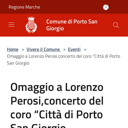
Salta al contenuto principale
Regione Marche
Comune di Porto San
Giorgio
Home
>
Vivere il Comune
>
Eventi
>
Omaggio a Lorenzo Perosi,concerto del coro “Città di Porto
San Giorgio
Omaggio a Lorenzo
Perosi,concerto del
coro “Città di Porto
San Giorgio