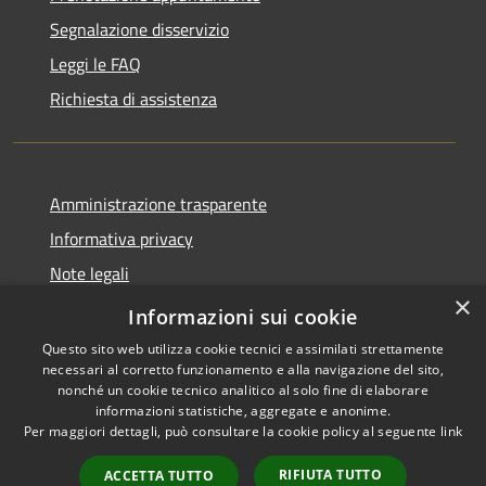
Segnalazione disservizio
Leggi le FAQ
Richiesta di assistenza
Amministrazione trasparente
Informativa privacy
Note legali
×
Dichiarazione di accessibilità
Informazioni sui cookie
Questo sito web utilizza cookie tecnici e assimilati strettamente
necessari al corretto funzionamento e alla navigazione del sito,
nonché un cookie tecnico analitico al solo fine di elaborare
informazioni statistiche, aggregate e anonime.
RSS
Copyright © 2026 • Comune di
Per maggiori dettagli, può consultare la cookie policy al seguente
link
Accessibilità
Porto San Giorgio • Powered by
Privacy
Municipium
Accesso
•
RIFIUTA TUTTO
ACCETTA TUTTO