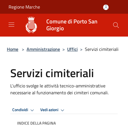
Salta al contenuto principale
Regione Marche
Comune di Porto San
Giorgio
Home
>
Amministrazione
>
Uffici
>
Servizi cimiteriali
Servizi cimiteriali
L'ufficio svolge le attività tecnico-amministrative
necessarie al funzionamento dei cimiteri comunali.
Condividi
Vedi azioni
INDICE DELLA PAGINA